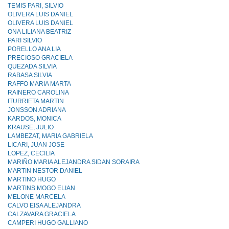
TEMIS PARI, SILVIO
OLIVERA LUIS DANIEL
OLIVERA LUIS DANIEL
ONA LILIANA BEATRIZ
PARI SILVIO
PORELLO ANA LIA
PRECIOSO GRACIELA
QUEZADA SILVIA
RABASA SILVIA
RAFFO MARIA MARTA
RAINERO CAROLINA
ITURRIETA MARTIN
JONSSON ADRIANA
KARDOS, MONICA
KRAUSE, JULIO
LAMBEZAT, MARIA GABRIELA
LICARI, JUAN JOSE
LOPEZ, CECILIA
MARIÑO MARIA ALEJANDRA SIDAN SORAIRA
MARTIN NESTOR DANIEL
MARTINO HUGO
MARTINS MOGO ELIAN
MELONE MARCELA
CALVO EISA ALEJANDRA
CALZAVARA GRACIELA
CAMPERI HUGO GALLIANO