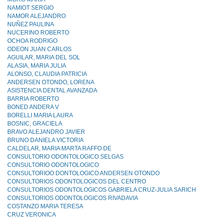
NAMIOT SERGIO
NAMOR ALEJANDRO
NUÑEZ PAULINA
NUCERINO ROBERTO
OCHOA RODRIGO
ODEON JUAN CARLOS
AGUILAR, MARIA DEL SOL
ALASIA, MARIA JULIA
ALONSO, CLAUDIA PATRICIA
ANDERSEN OTONDO, LORENA
ASISTENCIA DENTAL AVANZADA
BARRIA ROBERTO
BONED ANDERA V
BORELLI MARIA LAURA
BOSNIC, GRACIELA
BRAVO ALEJANDRO JAVIER
BRUNO DANIELA VICTORIA
CALDELAR, MARIA MARTA RAFFO DE
CONSULTORIO ODONTOLOGICO SELGAS
CONSULTORIO ODONTOLOGlCO
CONSULTORIOO DONTOLOGICO ANDERSEN OTONDO
CONSULTORIOS ODONTOLOGICOS DEL CENTRO
CONSULTORIOS ODONTOLOGICOS GABRIELA CRUZ-JULlA SARICH
CONSULTORIOS ODONTOLOGICOS RIVADAVIA
COSTANZO MARIA TERESA
CRUZ VERONICA