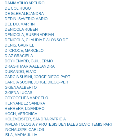
DAMIA ATILIO ARTURO
DE COL HUGO
DE GLEE ALEJANDRA
DEDINI SAVERIO MARIO
DEL DO, MARTIN
DENICOLA RUBEN
DENICOLA, RUBEN ADRIAN
DENICOLA, CLAUDIA P. ALONSO DE
DENIS, GABRIEL
DI CROCE, MARCELO
DIAZ GRACIELA
DOYHENARD, GUILLERMO
DRAGHI MARIA ALEJANDRA
DURANDO, ELVIO
GARCIA SUSINI, JORGE DIEGO-PART
GARCIA SUSINI, JORGE DIEGO-PER
GIGENA ALBERTO
GIGENA LUCAS
GOYCOCHEA MARCELO
HERNANDEZ SANDRA
HERRERA, LISANDRO
HOCH, VERONICA
HOLZMEISTER, SANDRA PATRICIA
IMPLANTOLOGIA Y PROTESIS DENTALES SILVlO TEMIS PARI
INCHAUSPE. CARLOS
ISLA, MARIA JULIA