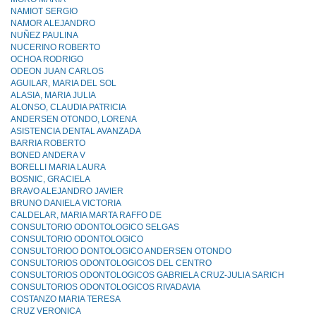
NAMIOT SERGIO
NAMOR ALEJANDRO
NUÑEZ PAULINA
NUCERINO ROBERTO
OCHOA RODRIGO
ODEON JUAN CARLOS
AGUILAR, MARIA DEL SOL
ALASIA, MARIA JULIA
ALONSO, CLAUDIA PATRICIA
ANDERSEN OTONDO, LORENA
ASISTENCIA DENTAL AVANZADA
BARRIA ROBERTO
BONED ANDERA V
BORELLI MARIA LAURA
BOSNIC, GRACIELA
BRAVO ALEJANDRO JAVIER
BRUNO DANIELA VICTORIA
CALDELAR, MARIA MARTA RAFFO DE
CONSULTORIO ODONTOLOGICO SELGAS
CONSULTORIO ODONTOLOGlCO
CONSULTORIOO DONTOLOGICO ANDERSEN OTONDO
CONSULTORIOS ODONTOLOGICOS DEL CENTRO
CONSULTORIOS ODONTOLOGICOS GABRIELA CRUZ-JULlA SARICH
CONSULTORIOS ODONTOLOGICOS RIVADAVIA
COSTANZO MARIA TERESA
CRUZ VERONICA