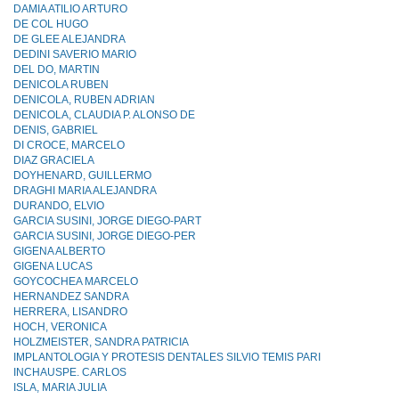
DAMIA ATILIO ARTURO
DE COL HUGO
DE GLEE ALEJANDRA
DEDINI SAVERIO MARIO
DEL DO, MARTIN
DENICOLA RUBEN
DENICOLA, RUBEN ADRIAN
DENICOLA, CLAUDIA P. ALONSO DE
DENIS, GABRIEL
DI CROCE, MARCELO
DIAZ GRACIELA
DOYHENARD, GUILLERMO
DRAGHI MARIA ALEJANDRA
DURANDO, ELVIO
GARCIA SUSINI, JORGE DIEGO-PART
GARCIA SUSINI, JORGE DIEGO-PER
GIGENA ALBERTO
GIGENA LUCAS
GOYCOCHEA MARCELO
HERNANDEZ SANDRA
HERRERA, LISANDRO
HOCH, VERONICA
HOLZMEISTER, SANDRA PATRICIA
IMPLANTOLOGIA Y PROTESIS DENTALES SILVlO TEMIS PARI
INCHAUSPE. CARLOS
ISLA, MARIA JULIA