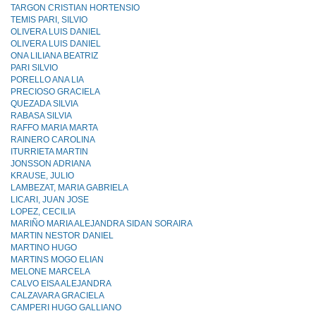
TARGON CRISTIAN HORTENSIO
TEMIS PARI, SILVIO
OLIVERA LUIS DANIEL
OLIVERA LUIS DANIEL
ONA LILIANA BEATRIZ
PARI SILVIO
PORELLO ANA LIA
PRECIOSO GRACIELA
QUEZADA SILVIA
RABASA SILVIA
RAFFO MARIA MARTA
RAINERO CAROLINA
ITURRIETA MARTIN
JONSSON ADRIANA
KRAUSE, JULIO
LAMBEZAT, MARIA GABRIELA
LICARI, JUAN JOSE
LOPEZ, CECILIA
MARIÑO MARIA ALEJANDRA SIDAN SORAIRA
MARTIN NESTOR DANIEL
MARTINO HUGO
MARTINS MOGO ELIAN
MELONE MARCELA
CALVO EISA ALEJANDRA
CALZAVARA GRACIELA
CAMPERI HUGO GALLIANO