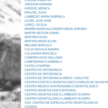
ITURRIETA MARTIN
JONSSON ADRIANA
KARDOS, MONICA
KRAUSE, JULIO
LAMBEZAT, MARIA GABRIELA
LICARI, JUAN JOSE
LOPEZ, CECILIA
MARIÑO MARIA ALEJANDRA SIDAN SORAIRA
MARTIN NESTOR DANIEL
MARTINO HUGO
MARTINS MOGO ELIAN
MELONE MARCELA
CALVO EISA ALEJANDRA
CALZAVARA GRACIELA
CAMPERI HUGO GALLIANO
CAMPODONICO GABRIELA
CASTILLO NORMA
CENTRO DE ORTODONCIA
CENTRO DE ORTODONCIA
CENTRO DE ORTODONCIA-NIÑOS Y ADULTOS
CENTRO ESTETICO ODONTOLOGICO VURILOCHE-SILVIO PA
CENTRO MEDICO GASTRONOMICO ODONTOLOGICO
CENTRO ODONTOLOGICO INTEGRAL
CENTRO ODONTOLOGICO LAMBEZAT-OLIVERA
CENTRO ODONTOLOGICO LAMBEZAT-OLIVERA
CEO -CENTRO DE ESPECIALISTAS ODONTOLóGICAS
CEODES