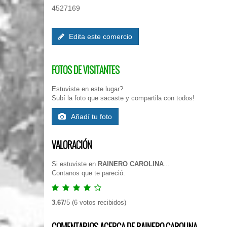
4527169
Edita este comercio
FOTOS DE VISITANTES
Estuviste en este lugar?
Subí la foto que sacaste y compartila con todos!
Añadí tu foto
VALORACIÓN
Si estuviste en
RAINERO CAROLINA
...
Contanos que te pareció:
3.67
/
5
(
6
votos recibidos)