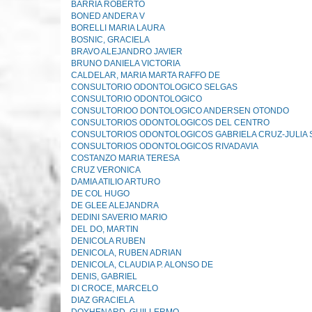
BARRIA ROBERTO
BONED ANDERA V
BORELLI MARIA LAURA
BOSNIC, GRACIELA
BRAVO ALEJANDRO JAVIER
BRUNO DANIELA VICTORIA
CALDELAR, MARIA MARTA RAFFO DE
CONSULTORIO ODONTOLOGICO SELGAS
CONSULTORIO ODONTOLOGlCO
CONSULTORIOO DONTOLOGICO ANDERSEN OTONDO
CONSULTORIOS ODONTOLOGICOS DEL CENTRO
CONSULTORIOS ODONTOLOGICOS GABRIELA CRUZ-JULlA 
CONSULTORIOS ODONTOLOGICOS RIVADAVIA
COSTANZO MARIA TERESA
CRUZ VERONICA
DAMIA ATILIO ARTURO
DE COL HUGO
DE GLEE ALEJANDRA
DEDINI SAVERIO MARIO
DEL DO, MARTIN
DENICOLA RUBEN
DENICOLA, RUBEN ADRIAN
DENICOLA, CLAUDIA P. ALONSO DE
DENIS, GABRIEL
DI CROCE, MARCELO
DIAZ GRACIELA