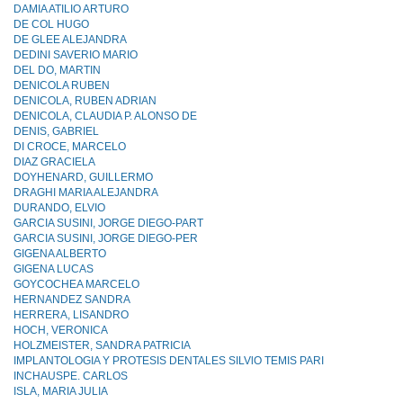
DAMIA ATILIO ARTURO
DE COL HUGO
DE GLEE ALEJANDRA
DEDINI SAVERIO MARIO
DEL DO, MARTIN
DENICOLA RUBEN
DENICOLA, RUBEN ADRIAN
DENICOLA, CLAUDIA P. ALONSO DE
DENIS, GABRIEL
DI CROCE, MARCELO
DIAZ GRACIELA
DOYHENARD, GUILLERMO
DRAGHI MARIA ALEJANDRA
DURANDO, ELVIO
GARCIA SUSINI, JORGE DIEGO-PART
GARCIA SUSINI, JORGE DIEGO-PER
GIGENA ALBERTO
GIGENA LUCAS
GOYCOCHEA MARCELO
HERNANDEZ SANDRA
HERRERA, LISANDRO
HOCH, VERONICA
HOLZMEISTER, SANDRA PATRICIA
IMPLANTOLOGIA Y PROTESIS DENTALES SILVlO TEMIS PARI
INCHAUSPE. CARLOS
ISLA, MARIA JULIA