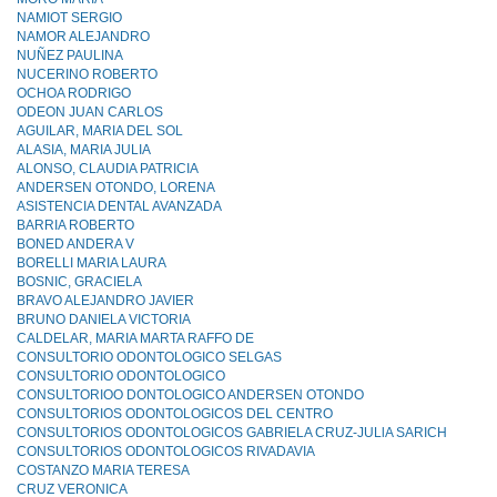
NAMIOT SERGIO
NAMOR ALEJANDRO
NUÑEZ PAULINA
NUCERINO ROBERTO
OCHOA RODRIGO
ODEON JUAN CARLOS
AGUILAR, MARIA DEL SOL
ALASIA, MARIA JULIA
ALONSO, CLAUDIA PATRICIA
ANDERSEN OTONDO, LORENA
ASISTENCIA DENTAL AVANZADA
BARRIA ROBERTO
BONED ANDERA V
BORELLI MARIA LAURA
BOSNIC, GRACIELA
BRAVO ALEJANDRO JAVIER
BRUNO DANIELA VICTORIA
CALDELAR, MARIA MARTA RAFFO DE
CONSULTORIO ODONTOLOGICO SELGAS
CONSULTORIO ODONTOLOGlCO
CONSULTORIOO DONTOLOGICO ANDERSEN OTONDO
CONSULTORIOS ODONTOLOGICOS DEL CENTRO
CONSULTORIOS ODONTOLOGICOS GABRIELA CRUZ-JULlA SARICH
CONSULTORIOS ODONTOLOGICOS RIVADAVIA
COSTANZO MARIA TERESA
CRUZ VERONICA