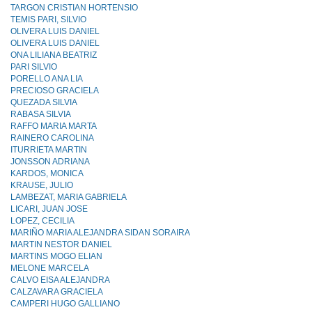
TARGON CRISTIAN HORTENSIO
TEMIS PARI, SILVIO
OLIVERA LUIS DANIEL
OLIVERA LUIS DANIEL
ONA LILIANA BEATRIZ
PARI SILVIO
PORELLO ANA LIA
PRECIOSO GRACIELA
QUEZADA SILVIA
RABASA SILVIA
RAFFO MARIA MARTA
RAINERO CAROLINA
ITURRIETA MARTIN
JONSSON ADRIANA
KARDOS, MONICA
KRAUSE, JULIO
LAMBEZAT, MARIA GABRIELA
LICARI, JUAN JOSE
LOPEZ, CECILIA
MARIÑO MARIA ALEJANDRA SIDAN SORAIRA
MARTIN NESTOR DANIEL
MARTINS MOGO ELIAN
MELONE MARCELA
CALVO EISA ALEJANDRA
CALZAVARA GRACIELA
CAMPERI HUGO GALLIANO