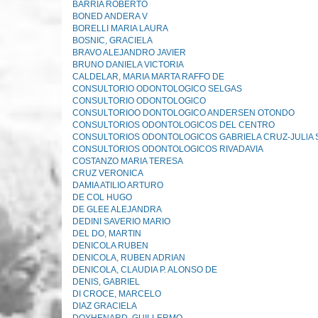
BARRIA ROBERTO
BONED ANDERA V
BORELLI MARIA LAURA
BOSNIC, GRACIELA
BRAVO ALEJANDRO JAVIER
BRUNO DANIELA VICTORIA
CALDELAR, MARIA MARTA RAFFO DE
CONSULTORIO ODONTOLOGICO SELGAS
CONSULTORIO ODONTOLOGlCO
CONSULTORIOO DONTOLOGICO ANDERSEN OTONDO
CONSULTORIOS ODONTOLOGICOS DEL CENTRO
CONSULTORIOS ODONTOLOGICOS GABRIELA CRUZ-JULlA 
CONSULTORIOS ODONTOLOGICOS RIVADAVIA
COSTANZO MARIA TERESA
CRUZ VERONICA
DAMIA ATILIO ARTURO
DE COL HUGO
DE GLEE ALEJANDRA
DEDINI SAVERIO MARIO
DEL DO, MARTIN
DENICOLA RUBEN
DENICOLA, RUBEN ADRIAN
DENICOLA, CLAUDIA P. ALONSO DE
DENIS, GABRIEL
DI CROCE, MARCELO
DIAZ GRACIELA