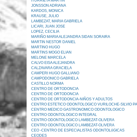
ITURRIETA MARTIN
JONSSON ADRIANA
KARDOS, MONICA
KRAUSE, JULIO
LAMBEZAT, MARIA GABRIELA
LICARI, JUAN JOSE
LOPEZ, CECILIA
MARIÑO MARIA ALEJANDRA SIDAN SORAIRA
MARTIN NESTOR DANIEL
MARTINO HUGO
MARTINS MOGO ELIAN
MELONE MARCELA
CALVO EISA ALEJANDRA
CALZAVARA GRACIELA
CAMPERI HUGO GALLIANO
CAMPODONICO GABRIELA
CASTILLO NORMA
CENTRO DE ORTODONCIA
CENTRO DE ORTODONCIA
CENTRO DE ORTODONCIA-NIÑOS Y ADULTOS
CENTRO ESTETICO ODONTOLOGICO VURILOCHE-SILVIO PA
CENTRO MEDICO GASTRONOMICO ODONTOLOGICO
CENTRO ODONTOLOGICO INTEGRAL
CENTRO ODONTOLOGICO LAMBEZAT-OLIVERA
CENTRO ODONTOLOGICO LAMBEZAT-OLIVERA
CEO -CENTRO DE ESPECIALISTAS ODONTOLóGICAS
CEODES