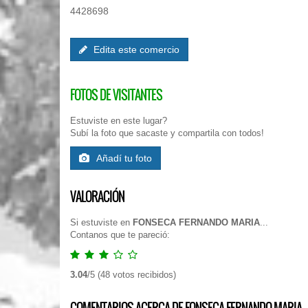
4428698
Edita este comercio
FOTOS DE VISITANTES
Estuviste en este lugar?
Subí la foto que sacaste y compartila con todos!
Añadí tu foto
VALORACIÓN
Si estuviste en
FONSECA FERNANDO MARIA
...
Contanos que te pareció:
3.04
/
5
(
48
votos recibidos)