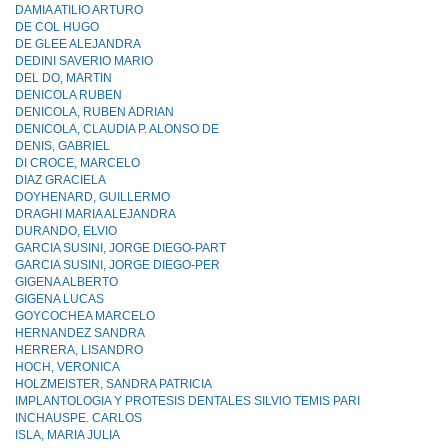
DAMIA ATILIO ARTURO
DE COL HUGO
DE GLEE ALEJANDRA
DEDINI SAVERIO MARIO
DEL DO, MARTIN
DENICOLA RUBEN
DENICOLA, RUBEN ADRIAN
DENICOLA, CLAUDIA P. ALONSO DE
DENIS, GABRIEL
DI CROCE, MARCELO
DIAZ GRACIELA
DOYHENARD, GUILLERMO
DRAGHI MARIA ALEJANDRA
DURANDO, ELVIO
GARCIA SUSINI, JORGE DIEGO-PART
GARCIA SUSINI, JORGE DIEGO-PER
GIGENA ALBERTO
GIGENA LUCAS
GOYCOCHEA MARCELO
HERNANDEZ SANDRA
HERRERA, LISANDRO
HOCH, VERONICA
HOLZMEISTER, SANDRA PATRICIA
IMPLANTOLOGIA Y PROTESIS DENTALES SILVlO TEMIS PARI
INCHAUSPE. CARLOS
ISLA, MARIA JULIA