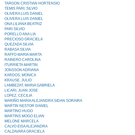
TARGON CRISTIAN HORTENSIO
TEMIS PARI, SILVIO
OLIVERA LUIS DANIEL
OLIVERA LUIS DANIEL
ONA LILIANA BEATRIZ
PARI SILVIO
PORELLO ANA LIA
PRECIOSO GRACIELA
QUEZADA SILVIA
RABASA SILVIA
RAFFO MARIA MARTA
RAINERO CAROLINA
ITURRIETA MARTIN
JONSSON ADRIANA
KARDOS, MONICA
KRAUSE, JULIO
LAMBEZAT, MARIA GABRIELA
LICARI, JUAN JOSE
LOPEZ, CECILIA
MARIÑO MARIA ALEJANDRA SIDAN SORAIRA
MARTIN NESTOR DANIEL
MARTINO HUGO
MARTINS MOGO ELIAN
MELONE MARCELA
CALVO EISA ALEJANDRA
CALZAVARA GRACIELA