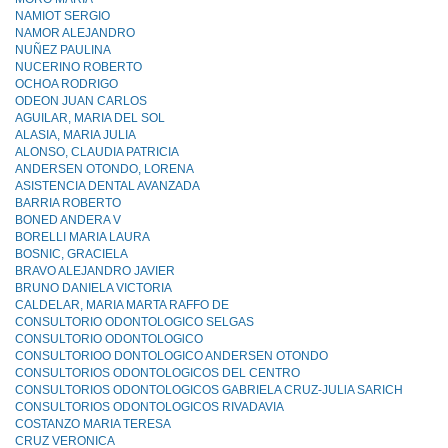
NAMIOT SERGIO
NAMOR ALEJANDRO
NUÑEZ PAULINA
NUCERINO ROBERTO
OCHOA RODRIGO
ODEON JUAN CARLOS
AGUILAR, MARIA DEL SOL
ALASIA, MARIA JULIA
ALONSO, CLAUDIA PATRICIA
ANDERSEN OTONDO, LORENA
ASISTENCIA DENTAL AVANZADA
BARRIA ROBERTO
BONED ANDERA V
BORELLI MARIA LAURA
BOSNIC, GRACIELA
BRAVO ALEJANDRO JAVIER
BRUNO DANIELA VICTORIA
CALDELAR, MARIA MARTA RAFFO DE
CONSULTORIO ODONTOLOGICO SELGAS
CONSULTORIO ODONTOLOGlCO
CONSULTORIOO DONTOLOGICO ANDERSEN OTONDO
CONSULTORIOS ODONTOLOGICOS DEL CENTRO
CONSULTORIOS ODONTOLOGICOS GABRIELA CRUZ-JULlA SARICH
CONSULTORIOS ODONTOLOGICOS RIVADAVIA
COSTANZO MARIA TERESA
CRUZ VERONICA