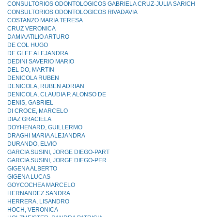
CONSULTORIOS ODONTOLOGICOS GABRIELA CRUZ-JULlA SARICH
CONSULTORIOS ODONTOLOGICOS RIVADAVIA
COSTANZO MARIA TERESA
CRUZ VERONICA
DAMIA ATILIO ARTURO
DE COL HUGO
DE GLEE ALEJANDRA
DEDINI SAVERIO MARIO
DEL DO, MARTIN
DENICOLA RUBEN
DENICOLA, RUBEN ADRIAN
DENICOLA, CLAUDIA P. ALONSO DE
DENIS, GABRIEL
DI CROCE, MARCELO
DIAZ GRACIELA
DOYHENARD, GUILLERMO
DRAGHI MARIA ALEJANDRA
DURANDO, ELVIO
GARCIA SUSINI, JORGE DIEGO-PART
GARCIA SUSINI, JORGE DIEGO-PER
GIGENA ALBERTO
GIGENA LUCAS
GOYCOCHEA MARCELO
HERNANDEZ SANDRA
HERRERA, LISANDRO
HOCH, VERONICA