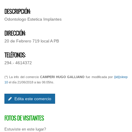
DESCRIPCIÓN:
Odontologo Estetica Implantes
DIRECCIÓN:
20 de Febrero 719 local A PB
TELÉFONOS:
294.- 4614372
(*) La info del comercio
CAMPERI HUGO GALLIANO
fue modificada por
||id||sleep
10
el día 21/06/2018 a las 06:05hs.
Edita este comercio
FOTOS DE VISITANTES
Estuviste en este lugar?