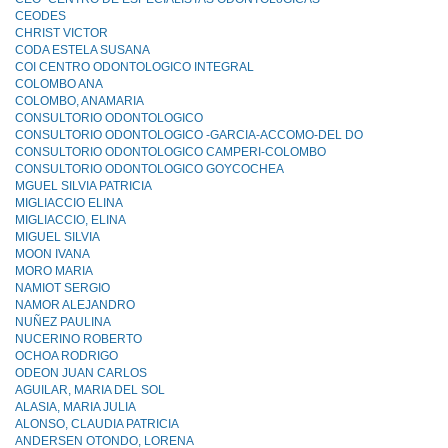
CEODES
CHRIST VICTOR
CODA ESTELA SUSANA
COI CENTRO ODONTOLOGICO INTEGRAL
COLOMBO ANA
COLOMBO, ANAMARIA
CONSULTORIO ODONTOLOGICO
CONSULTORIO ODONTOLOGICO -GARCIA-ACCOMO-DEL DO
CONSULTORIO ODONTOLOGICO CAMPERI-COLOMBO
CONSULTORIO ODONTOLOGICO GOYCOCHEA
MGUEL SILVIA PATRICIA
MIGLIACCIO ELINA
MIGLIACCIO, ELINA
MIGUEL SILVIA
MOON IVANA
MORO MARIA
NAMIOT SERGIO
NAMOR ALEJANDRO
NUÑEZ PAULINA
NUCERINO ROBERTO
OCHOA RODRIGO
ODEON JUAN CARLOS
AGUILAR, MARIA DEL SOL
ALASIA, MARIA JULIA
ALONSO, CLAUDIA PATRICIA
ANDERSEN OTONDO, LORENA