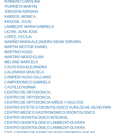
RAINERO CAROLINA
ITURRIETA MARTIN
JONSSON ADRIANA
KARDOS, MONICA
KRAUSE, JULIO
LAMBEZAT, MARIA GABRIELA
LICARI, JUAN JOSE
LOPEZ, CECILIA
MARIÑO MARIA ALEJANDRA SIDAN SORAIRA
MARTIN NESTOR DANIEL
MARTINO HUGO
MARTINS MOGO ELIAN
MELONE MARCELA
CALVO EISA ALEJANDRA
CALZAVARA GRACIELA
CAMPERI HUGO GALLIANO
CAMPODONICO GABRIELA
CASTILLO NORMA
CENTRO DE ORTODONCIA
CENTRO DE ORTODONCIA
CENTRO DE ORTODONCIA-NIÑOS Y ADULTOS
CENTRO ESTETICO ODONTOLOGICO VURILOCHE-SILVIO PARI
CENTRO MEDICO GASTRONOMICO ODONTOLOGICO
CENTRO ODONTOLOGICO INTEGRAL
CENTRO ODONTOLOGICO LAMBEZAT-OLIVERA
CENTRO ODONTOLOGICO LAMBEZAT-OLIVERA
CEO -CENTRO DE ESPECIALISTAS ODONTOLóGICAS