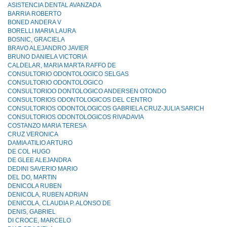
ASISTENCIA DENTAL AVANZADA
BARRIA ROBERTO
BONED ANDERA V
BORELLI MARIA LAURA
BOSNIC, GRACIELA
BRAVO ALEJANDRO JAVIER
BRUNO DANIELA VICTORIA
CALDELAR, MARIA MARTA RAFFO DE
CONSULTORIO ODONTOLOGICO SELGAS
CONSULTORIO ODONTOLOGlCO
CONSULTORIOO DONTOLOGICO ANDERSEN OTONDO
CONSULTORIOS ODONTOLOGICOS DEL CENTRO
CONSULTORIOS ODONTOLOGICOS GABRIELA CRUZ-JULlA SARICH
CONSULTORIOS ODONTOLOGICOS RIVADAVIA
COSTANZO MARIA TERESA
CRUZ VERONICA
DAMIA ATILIO ARTURO
DE COL HUGO
DE GLEE ALEJANDRA
DEDINI SAVERIO MARIO
DEL DO, MARTIN
DENICOLA RUBEN
DENICOLA, RUBEN ADRIAN
DENICOLA, CLAUDIA P. ALONSO DE
DENIS, GABRIEL
DI CROCE, MARCELO