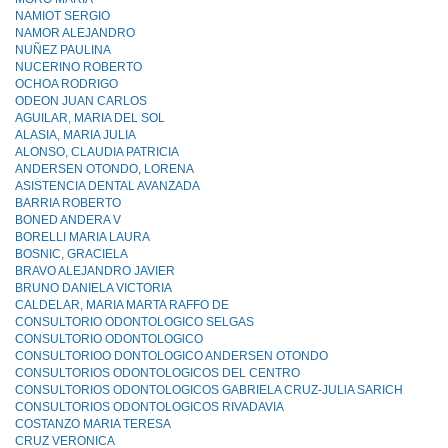
NAMIOT SERGIO
NAMOR ALEJANDRO
NUÑEZ PAULINA
NUCERINO ROBERTO
OCHOA RODRIGO
ODEON JUAN CARLOS
AGUILAR, MARIA DEL SOL
ALASIA, MARIA JULIA
ALONSO, CLAUDIA PATRICIA
ANDERSEN OTONDO, LORENA
ASISTENCIA DENTAL AVANZADA
BARRIA ROBERTO
BONED ANDERA V
BORELLI MARIA LAURA
BOSNIC, GRACIELA
BRAVO ALEJANDRO JAVIER
BRUNO DANIELA VICTORIA
CALDELAR, MARIA MARTA RAFFO DE
CONSULTORIO ODONTOLOGICO SELGAS
CONSULTORIO ODONTOLOGlCO
CONSULTORIOO DONTOLOGICO ANDERSEN OTONDO
CONSULTORIOS ODONTOLOGICOS DEL CENTRO
CONSULTORIOS ODONTOLOGICOS GABRIELA CRUZ-JULlA SARICH
CONSULTORIOS ODONTOLOGICOS RIVADAVIA
COSTANZO MARIA TERESA
CRUZ VERONICA