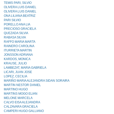
TEMIS PARI, SILVIO
OLIVERA LUIS DANIEL
OLIVERA LUIS DANIEL
ONA LILIANA BEATRIZ
PARI SILVIO
PORELLO ANA LIA
PRECIOSO GRACIELA
QUEZADA SILVIA
RABASA SILVIA
RAFFO MARIA MARTA
RAINERO CAROLINA
ITURRIETA MARTIN
JONSSON ADRIANA
KARDOS, MONICA
KRAUSE, JULIO
LAMBEZAT, MARIA GABRIELA
LICARI, JUAN JOSE
LOPEZ, CECILIA
MARIÑO MARIA ALEJANDRA SIDAN SORAIRA
MARTIN NESTOR DANIEL
MARTINO HUGO
MARTINS MOGO ELIAN
MELONE MARCELA
CALVO EISA ALEJANDRA
CALZAVARA GRACIELA
CAMPERI HUGO GALLIANO