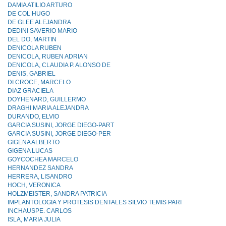
DAMIA ATILIO ARTURO
DE COL HUGO
DE GLEE ALEJANDRA
DEDINI SAVERIO MARIO
DEL DO, MARTIN
DENICOLA RUBEN
DENICOLA, RUBEN ADRIAN
DENICOLA, CLAUDIA P. ALONSO DE
DENIS, GABRIEL
DI CROCE, MARCELO
DIAZ GRACIELA
DOYHENARD, GUILLERMO
DRAGHI MARIA ALEJANDRA
DURANDO, ELVIO
GARCIA SUSINI, JORGE DIEGO-PART
GARCIA SUSINI, JORGE DIEGO-PER
GIGENA ALBERTO
GIGENA LUCAS
GOYCOCHEA MARCELO
HERNANDEZ SANDRA
HERRERA, LISANDRO
HOCH, VERONICA
HOLZMEISTER, SANDRA PATRICIA
IMPLANTOLOGIA Y PROTESIS DENTALES SILVlO TEMIS PARI
INCHAUSPE. CARLOS
ISLA, MARIA JULIA