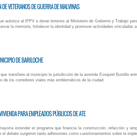
N DE VETERANOS DE GUERRA DE MALVINAS
que autoriza al IPPV a donar terrenos al Ministerio de Gobierno y Trabajo par
servar la memoria, fortalecer la identidad y promover actividades vinculadas 
NICIPIO DE BARILOCHE
que transfiere al municipio la jurisdicción de la avenida Exequiel Bustillo entr
no de los corredores viales más emblemáticos de la ciudad.
VIVIENDA PARA EMPLEADOS PÚBLICOS DE ATE
yoría extender el programa que financia la construcción, refacción y ampl
nte el debate surgieron tanto adhesiones como cuestionamientos sobre la imple