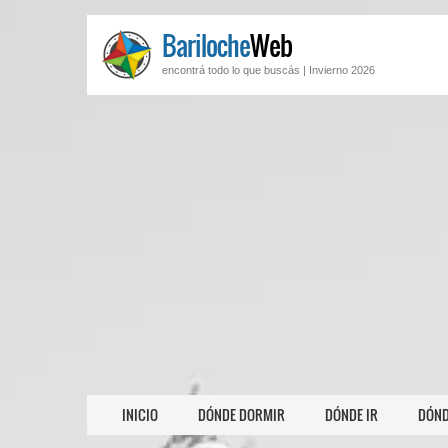
Bariloche
Web
encontrá todo lo que buscás |
Invierno 2026
INICIO
DÓNDE DORMIR
DÓNDE IR
DÓND