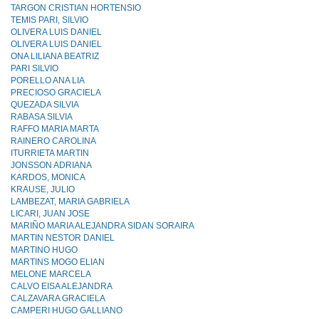
TARGON CRISTIAN HORTENSIO
TEMIS PARI, SILVIO
OLIVERA LUIS DANIEL
OLIVERA LUIS DANIEL
ONA LILIANA BEATRIZ
PARI SILVIO
PORELLO ANA LIA
PRECIOSO GRACIELA
QUEZADA SILVIA
RABASA SILVIA
RAFFO MARIA MARTA
RAINERO CAROLINA
ITURRIETA MARTIN
JONSSON ADRIANA
KARDOS, MONICA
KRAUSE, JULIO
LAMBEZAT, MARIA GABRIELA
LICARI, JUAN JOSE
MARIÑO MARIA ALEJANDRA SIDAN SORAIRA
MARTIN NESTOR DANIEL
MARTINO HUGO
MARTINS MOGO ELIAN
MELONE MARCELA
CALVO EISA ALEJANDRA
CALZAVARA GRACIELA
CAMPERI HUGO GALLIANO