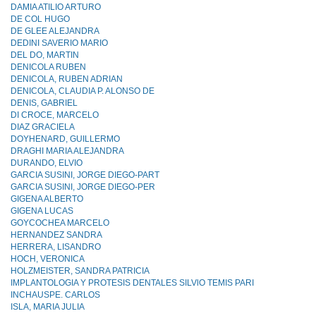
DAMIA ATILIO ARTURO
DE COL HUGO
DE GLEE ALEJANDRA
DEDINI SAVERIO MARIO
DEL DO, MARTIN
DENICOLA RUBEN
DENICOLA, RUBEN ADRIAN
DENICOLA, CLAUDIA P. ALONSO DE
DENIS, GABRIEL
DI CROCE, MARCELO
DIAZ GRACIELA
DOYHENARD, GUILLERMO
DRAGHI MARIA ALEJANDRA
DURANDO, ELVIO
GARCIA SUSINI, JORGE DIEGO-PART
GARCIA SUSINI, JORGE DIEGO-PER
GIGENA ALBERTO
GIGENA LUCAS
GOYCOCHEA MARCELO
HERNANDEZ SANDRA
HERRERA, LISANDRO
HOCH, VERONICA
HOLZMEISTER, SANDRA PATRICIA
IMPLANTOLOGIA Y PROTESIS DENTALES SILVlO TEMIS PARI
INCHAUSPE. CARLOS
ISLA, MARIA JULIA