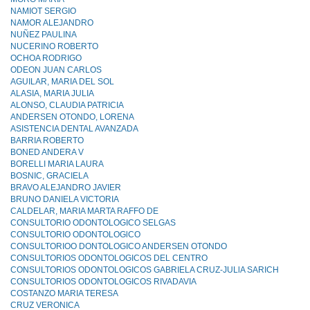
NAMIOT SERGIO
NAMOR ALEJANDRO
NUÑEZ PAULINA
NUCERINO ROBERTO
OCHOA RODRIGO
ODEON JUAN CARLOS
AGUILAR, MARIA DEL SOL
ALASIA, MARIA JULIA
ALONSO, CLAUDIA PATRICIA
ANDERSEN OTONDO, LORENA
ASISTENCIA DENTAL AVANZADA
BARRIA ROBERTO
BONED ANDERA V
BORELLI MARIA LAURA
BOSNIC, GRACIELA
BRAVO ALEJANDRO JAVIER
BRUNO DANIELA VICTORIA
CALDELAR, MARIA MARTA RAFFO DE
CONSULTORIO ODONTOLOGICO SELGAS
CONSULTORIO ODONTOLOGlCO
CONSULTORIOO DONTOLOGICO ANDERSEN OTONDO
CONSULTORIOS ODONTOLOGICOS DEL CENTRO
CONSULTORIOS ODONTOLOGICOS GABRIELA CRUZ-JULlA SARICH
CONSULTORIOS ODONTOLOGICOS RIVADAVIA
COSTANZO MARIA TERESA
CRUZ VERONICA