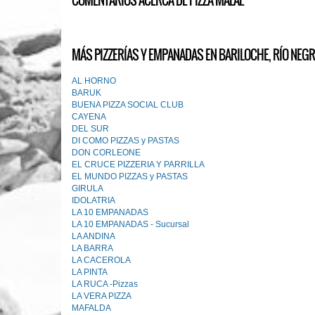
COMENTARIOS ACERCA DE PIZZA MALAL
MÁS PIZZERÍAS Y EMPANADAS EN BARILOCHE, RÍO NEGR
AL HORNO
BARUK
BUENA PIZZA SOCIAL CLUB
CAYENA
DEL SUR
DI COMO PIZZAS y PASTAS
DON CORLEONE
EL CRUCE PIZZERIA Y PARRILLA
EL MUNDO PIZZAS y PASTAS
GIRULA
IDOLATRIA
LA 10 EMPANADAS
LA 10 EMPANADAS - Sucursal
LA ANDINA
LA BARRA
LA CACEROLA
LA PINTA
LA RUCA -Pizzas
LA VERA PIZZA
MAFALDA