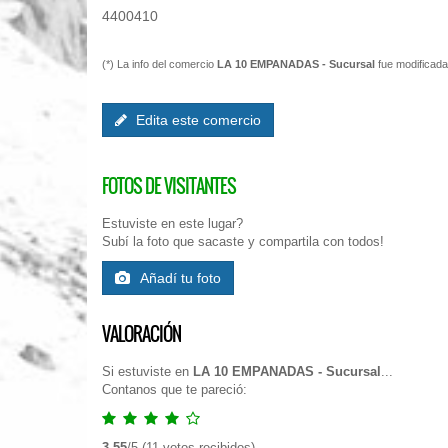
4400410
(*) La info del comercio
LA 10 EMPANADAS - Sucursal
fue modificad
Edita este comercio
FOTOS DE VISITANTES
Estuviste en este lugar?
Subí la foto que sacaste y compartila con todos!
Añadí tu foto
VALORACIÓN
Si estuviste en
LA 10 EMPANADAS - Sucursal
...
Contanos que te pareció:
3.55
/
5
(
11
votos recibidos)