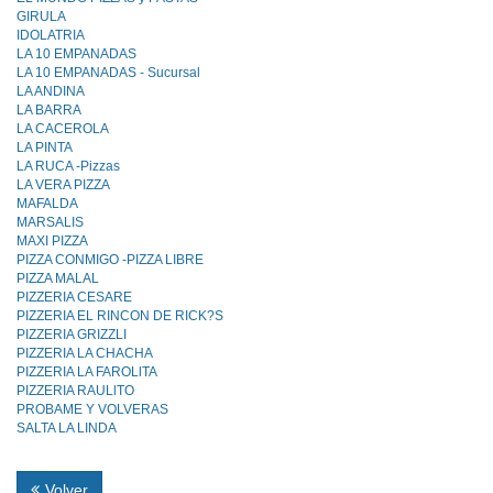
GIRULA
IDOLATRIA
LA 10 EMPANADAS
LA 10 EMPANADAS - Sucursal
LA ANDINA
LA BARRA
LA CACEROLA
LA PINTA
LA RUCA -Pizzas
LA VERA PIZZA
MAFALDA
MARSALIS
MAXI PIZZA
PIZZA CONMIGO -PIZZA LIBRE
PIZZA MALAL
PIZZERIA CESARE
PIZZERIA EL RINCON DE RICK?S
PIZZERIA GRIZZLI
PIZZERIA LA CHACHA
PIZZERIA LA FAROLlTA
PIZZERIA RAULlTO
PROBAME Y VOLVERAS
SALTA LA LINDA
Volver