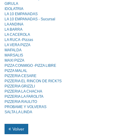
GIRULA
IDOLATRIA
LA 10 EMPANADAS
LA 10 EMPANADAS - Sucursal
LA ANDINA
LA BARRA
LA CACEROLA
LA RUCA -Pizzas
LA VERA PIZZA
MAFALDA
MARSALIS
MAXI PIZZA
PIZZA CONMIGO -PIZZA LIBRE
PIZZA MALAL
PIZZERIA CESARE
PIZZERIA EL RINCON DE RICK?S
PIZZERIA GRIZZLI
PIZZERIA LA CHACHA
PIZZERIA LA FAROLlTA
PIZZERIA RAULlTO
PROBAME Y VOLVERAS
SALTA LA LINDA
Volver