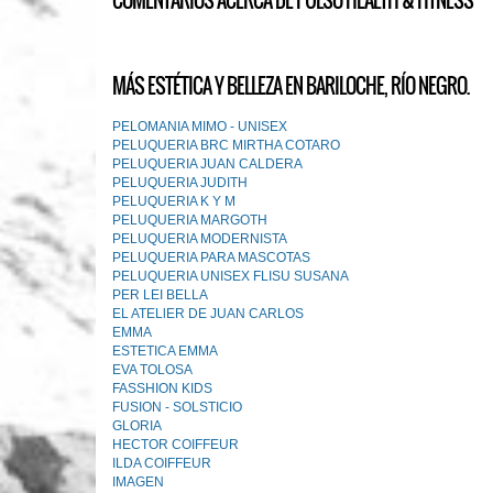
COMENTARIOS ACERCA DE PULSO HEALTH & FITNESS
MÁS ESTÉTICA Y BELLEZA EN BARILOCHE, RÍO NEGRO.
PELOMANIA MIMO - UNISEX
PELUQUERIA BRC MIRTHA COTARO
PELUQUERIA JUAN CALDERA
PELUQUERIA JUDITH
PELUQUERIA K Y M
PELUQUERIA MARGOTH
PELUQUERIA MODERNISTA
PELUQUERIA PARA MASCOTAS
PELUQUERIA UNISEX FLISU SUSANA
PER LEI BELLA
EL ATELlER DE JUAN CARLOS
EMMA
ESTETICA EMMA
EVA TOLOSA
FASSHION KIDS
FUSION - SOLSTICIO
GLORIA
HECTOR COIFFEUR
ILDA COIFFEUR
IMAGEN