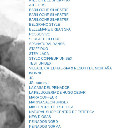
ATELIER DEL SHOPPING
ATELIERS
BARILOCHE SILVESTRE
BARILOCHE SILVESTRE
BARILOCHE SILVESTRE
BELGRANO STYLE
BELLEMARE URBAN SPA
ROSSO VIVO
SERGIO COIFFURE
SPA NATURAL YANSS
STAFF DUO
STEM-LACA
STYLO COIFFEUR UNISEX
TEST UNISEX
VlLLAGE CATEDRAL-SPA & RESORT DE MONTAÑA
IVONNE
JG
JG - sucursal
LA CASA DEL PEINADOR
LA PELUOUERIA DE HUGO CESAR
MARA COIFFEUR
MARINA SALON UNISEX
MIA CENTRO DE ESTETICA
NATURAL SHOP CENTRO DE ESTETICA
NEW DIOSAS
PEINADOS NORD
PEINADOS NORMA