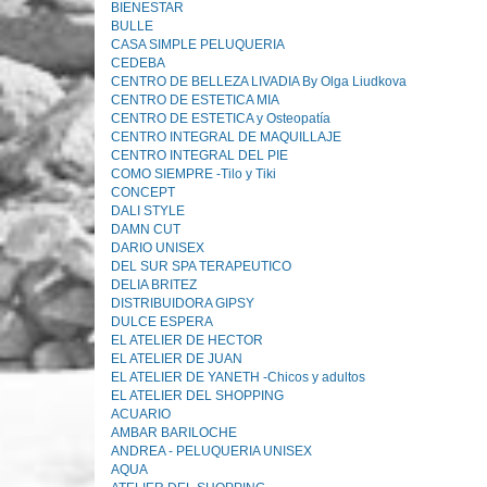
BIENESTAR
BULLE
CASA SIMPLE PELUQUERIA
CEDEBA
CENTRO DE BELLEZA LIVADIA By Olga Liudkova
CENTRO DE ESTETICA MIA
CENTRO DE ESTETICA y Osteopatía
CENTRO INTEGRAL DE MAQUILLAJE
CENTRO INTEGRAL DEL PIE
COMO SIEMPRE -Tilo y Tiki
CONCEPT
DALI STYLE
DAMN CUT
DARIO UNISEX
DEL SUR SPA TERAPEUTICO
DELIA BRITEZ
DISTRIBUIDORA GIPSY
DULCE ESPERA
EL ATELIER DE HECTOR
EL ATELIER DE JUAN
EL ATELIER DE YANETH -Chicos y adultos
EL ATELIER DEL SHOPPING
ACUARIO
AMBAR BARILOCHE
ANDREA - PELUQUERIA UNISEX
AQUA