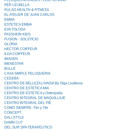
PELUQUERIA UNISEX FLISU SUSANA
PER LEI BELLA
PULSO HEALTH & FITNESS
EL ATELlER DE JUAN CARLOS
EMMA
ESTETICA EMMA
EVA TOLOSA
FASSHION KIDS
FUSION - SOLSTICIO
GLORIA
HECTOR COIFFEUR
ILDA COIFFEUR
IMAGEN
BIENESTAR
BULLE
CASA SIMPLE PELUQUERIA
CEDEBA
CENTRO DE BELLEZA LIVADIA By Olga Liudkova
CENTRO DE ESTETICA MIA
CENTRO DE ESTETICA y Osteopatía
CENTRO INTEGRAL DE MAQUILLAJE
CENTRO INTEGRAL DEL PIE
COMO SIEMPRE -Tilo y Tiki
CONCEPT
DALI STYLE
DAMN CUT
DEL SUR SPA TERAPEUTICO