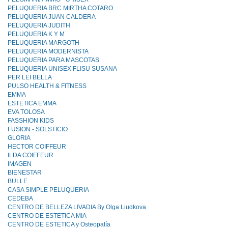
PELUQUERIA BRC MIRTHA COTARO
PELUQUERIA JUAN CALDERA
PELUQUERIA JUDITH
PELUQUERIA K Y M
PELUQUERIA MARGOTH
PELUQUERIA MODERNISTA
PELUQUERIA PARA MASCOTAS
PELUQUERIA UNISEX FLISU SUSANA
PER LEI BELLA
PULSO HEALTH & FITNESS
EMMA
ESTETICA EMMA
EVA TOLOSA
FASSHION KIDS
FUSION - SOLSTICIO
GLORIA
HECTOR COIFFEUR
ILDA COIFFEUR
IMAGEN
BIENESTAR
BULLE
CASA SIMPLE PELUQUERIA
CEDEBA
CENTRO DE BELLEZA LIVADIA By Olga Liudkova
CENTRO DE ESTETICA MIA
CENTRO DE ESTETICA y Osteopatía