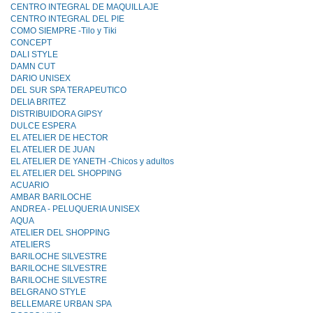
CENTRO INTEGRAL DE MAQUILLAJE
CENTRO INTEGRAL DEL PIE
COMO SIEMPRE -Tilo y Tiki
CONCEPT
DALI STYLE
DAMN CUT
DARIO UNISEX
DEL SUR SPA TERAPEUTICO
DELIA BRITEZ
DISTRIBUIDORA GIPSY
DULCE ESPERA
EL ATELIER DE HECTOR
EL ATELIER DE JUAN
EL ATELIER DE YANETH -Chicos y adultos
EL ATELIER DEL SHOPPING
ACUARIO
AMBAR BARILOCHE
ANDREA - PELUQUERIA UNISEX
AQUA
ATELIER DEL SHOPPING
ATELIERS
BARILOCHE SILVESTRE
BARILOCHE SILVESTRE
BARILOCHE SILVESTRE
BELGRANO STYLE
BELLEMARE URBAN SPA