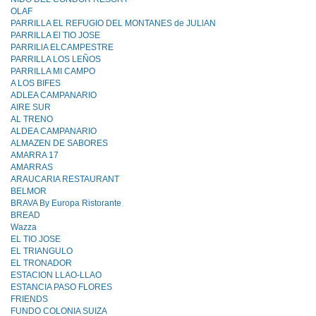
OLAF
PARRILLA EL REFUGIO DEL MONTANES de JULlAN
PARRILLA El TIO JOSE
PARRILlA ELCAMPESTRE
PARRILLA LOS LEÑOS
PARRILLA MI CAMPO
A LOS BIFES
ADLEA CAMPANARIO
AIRE SUR
AL TRENO
ALDEA CAMPANARIO
ALMAZEN DE SABORES
AMARRA 17
AMARRAS
ARAUCARIA RESTAURANT
BELMOR
BRAVA By Europa Ristorante
BREAD
Wazza
EL TIO JOSE
EL TRIANGULO
EL TRONADOR
ESTACION LLAO-LLAO
ESTANCIA PASO FLORES
FRIENDS
FUNDO COLONIA SUIZA