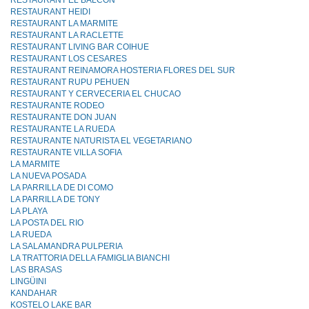
RESTAURANT EL BALCON
RESTAURANT HEIDI
RESTAURANT LA MARMITE
RESTAURANT LA RACLETTE
RESTAURANT LIVING BAR COIHUE
RESTAURANT LOS CESARES
RESTAURANT REINAMORA HOSTERIA FLORES DEL SUR
RESTAURANT RUPU PEHUEN
RESTAURANT Y CERVECERIA EL CHUCAO
RESTAURANTE RODEO
RESTAURANTE DON JUAN
RESTAURANTE LA RUEDA
RESTAURANTE NATURISTA EL VEGETARIANO
RESTAURANTE VILLA SOFIA
LA MARMITE
LA NUEVA POSADA
LA PARRILLA DE DI COMO
LA PARRILLA DE TONY
LA PLAYA
LA POSTA DEL RIO
LA RUEDA
LA SALAMANDRA PULPERIA
LA TRATTORIA DELLA FAMIGLIA BIANCHI
LAS BRASAS
LINGÜINI
KANDAHAR
KOSTELO LAKE BAR