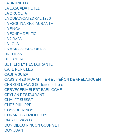
LA BRUNETTA
LA CASCADA HOTEL
LA CRUCETA
LA CUEVA CATEDRAL 1350
LA ESQUINA RESTAURANTE
LA FINCA
LA FONDA DEL TIO
LA JIRAFA
LA LOLA
LA MARCA PATAGONICA
BREOGAN
BUCANERO
BUTTERFLY RESTAURANTE
CAFE PERICLES
CASITA SUIZA
CASSIS RESTAURANT -EN EL PEÑON DE ARELAUOUEN
CERROS NEVADOS -Tenedor Libre
CERVECERIA BLEST BARlLOCHE
CEYLAN RESTAURANT
CHALET SUISSE
CHEZ PHlLIPPE
COSA DE TANOS
CURANTOS EMILIO GOYE
DIAS DE ZAPATA
DON DIEGO RINCON GOURMET
DON JUAN