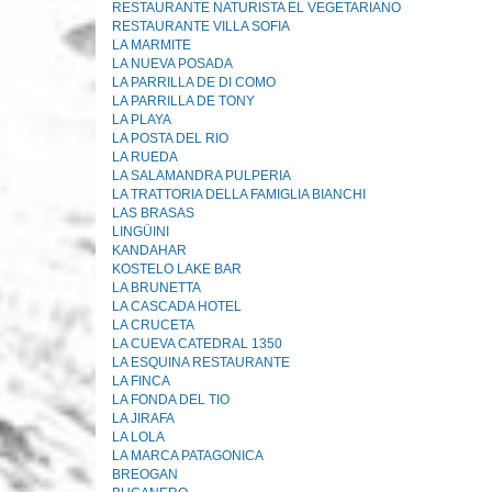
RESTAURANTE NATURISTA EL VEGETARIANO
RESTAURANTE VILLA SOFIA
LA MARMITE
LA NUEVA POSADA
LA PARRILLA DE DI COMO
LA PARRILLA DE TONY
LA PLAYA
LA POSTA DEL RIO
LA RUEDA
LA SALAMANDRA PULPERIA
LA TRATTORIA DELLA FAMIGLIA BIANCHI
LAS BRASAS
LINGÜINI
KANDAHAR
KOSTELO LAKE BAR
LA BRUNETTA
LA CASCADA HOTEL
LA CRUCETA
LA CUEVA CATEDRAL 1350
LA ESQUINA RESTAURANTE
LA FINCA
LA FONDA DEL TIO
LA JIRAFA
LA LOLA
LA MARCA PATAGONICA
BREOGAN