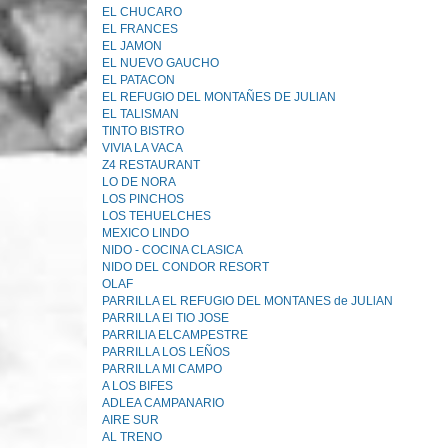
EL CHUCARO
EL FRANCES
EL JAMON
EL NUEVO GAUCHO
EL PATACON
EL REFUGIO DEL MONTAÑES DE JULlAN
EL TALlSMAN
TINTO BISTRO
VIVIA LA VACA
Z4 RESTAURANT
LO DE NORA
LOS PINCHOS
LOS TEHUELCHES
MEXICO LINDO
NIDO - COCINA CLASICA
NIDO DEL CONDOR RESORT
OLAF
PARRILLA EL REFUGIO DEL MONTANES de JULlAN
PARRILLA El TIO JOSE
PARRILlA ELCAMPESTRE
PARRILLA LOS LEÑOS
PARRILLA MI CAMPO
A LOS BIFES
ADLEA CAMPANARIO
AIRE SUR
AL TRENO