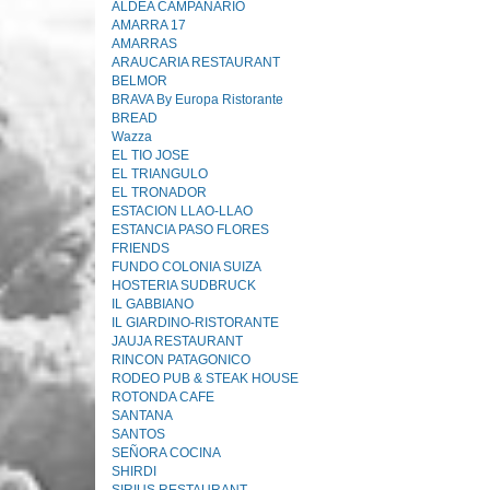
ALDEA CAMPANARIO
AMARRA 17
AMARRAS
ARAUCARIA RESTAURANT
BELMOR
BRAVA By Europa Ristorante
BREAD
Wazza
EL TIO JOSE
EL TRIANGULO
EL TRONADOR
ESTACION LLAO-LLAO
ESTANCIA PASO FLORES
FRIENDS
FUNDO COLONIA SUIZA
HOSTERIA SUDBRUCK
IL GABBIANO
IL GIARDINO-RISTORANTE
JAUJA RESTAURANT
RINCON PATAGONICO
RODEO PUB & STEAK HOUSE
ROTONDA CAFE
SANTANA
SANTOS
SEÑORA COCINA
SHIRDI