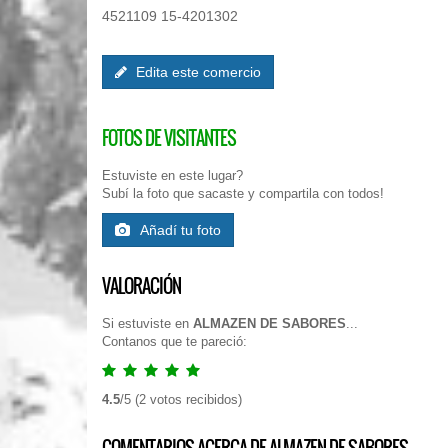
4521109 15-4201302
Edita este comercio
FOTOS DE VISITANTES
Estuviste en este lugar?
Subí la foto que sacaste y compartila con todos!
Añadí tu foto
VALORACIÓN
Si estuviste en
ALMAZEN DE SABORES
...
Contanos que te pareció:
4.5
/
5
(
2
votos recibidos)