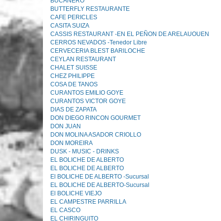
BUCANERO
BUTTERFLY RESTAURANTE
CAFE PERICLES
CASITA SUIZA
CASSIS RESTAURANT -EN EL PEÑON DE ARELAUOUEN
CERROS NEVADOS -Tenedor Libre
CERVECERIA BLEST BARlLOCHE
CEYLAN RESTAURANT
CHALET SUISSE
CHEZ PHlLIPPE
COSA DE TANOS
CURANTOS EMILIO GOYE
CURANTOS VICTOR GOYE
DIAS DE ZAPATA
DON DIEGO RINCON GOURMET
DON JUAN
DON MOLlNA ASADOR CRIOLLO
DON MOREIRA
DUSK - MUSIC - DRINKS
EL BOLICHE DE ALBERTO
EL BOLICHE DE ALBERTO
El BOLICHE DE ALBERTO -Sucursal
EL BOLICHE DE ALBERTO-Sucursal
El BOLICHE VIEJO
EL CAMPESTRE PARRILLA
EL CASCO
EL CHIRINGUITO