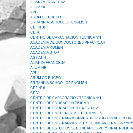
ALIANZA FRANCESA
ALUMINE
APU
ARUM CO BUCEO
BRITANNIA SCHOOL OF ENGLISH
CEF Nº.8
CEFA
CENTRO DE CAPACITACION TECNICA Nº1
ACADEMIA DE CONDUCTORES PRACTICAR
ACADEMIA RUMEN
ACADEMIA STOP
AG PATIN
ALIANZA FRANCESA
ALUMINE
APU
ARUM CO BUCEO
BRITANNIA SCHOOL OF ENGLISH
CEF Nº.8
CEFA
CENTRO DE CAPACITACION TECNICA Nº1
CENTRO DE EDUCACION FISICA 8
CENTRO DE EDUCACION TECNICA Nº 2
CENTRO DE ENCUENTROS CULTURALES
CENTRO DE ENSEÑANZA EINVESTIG. PROGRAMACION LIN
CENTRO DE ENSEÑANZA NIVEL SECUNDARIO No.6 -Noctu
CENTRO DE ESTUDIOS SECUNDARIOS PERSONAL POLICIA