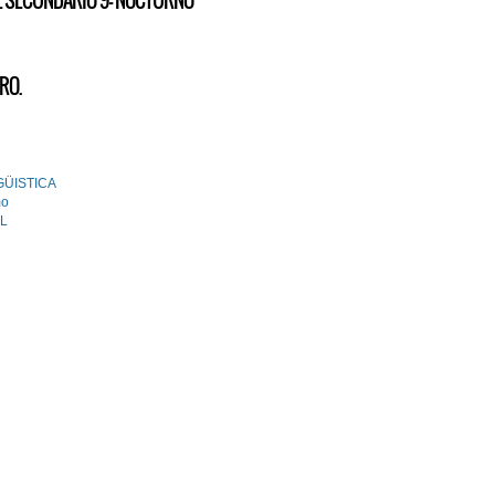
L SECUNDARIO 9- NOCTURNO
RO.
GÜISTICA
mo
L