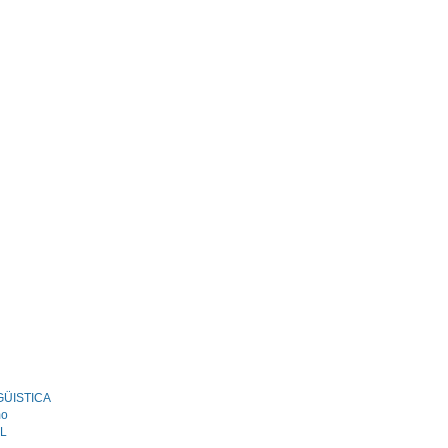
GÜISTICA
mo
L