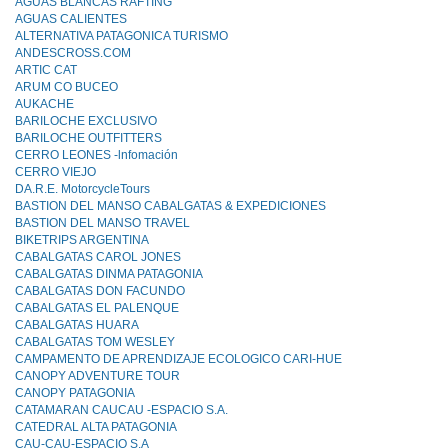
AGUAS BLANCAS RAFTING
AGUAS CALIENTES
ALTERNATIVA PATAGONICA TURISMO
ANDESCROSS.COM
ARTIC CAT
ARUM CO BUCEO
AUKACHE
BARILOCHE EXCLUSIVO
BARILOCHE OUTFITTERS
CERRO LEONES -lnfomación
CERRO VIEJO
DA.R.E. MotorcycleTours
BASTION DEL MANSO CABALGATAS & EXPEDICIONES
BASTION DEL MANSO TRAVEL
BIKETRIPS ARGENTINA
CABALGATAS CAROL JONES
CABALGATAS DINMA PATAGONIA
CABALGATAS DON FACUNDO
CABALGATAS EL PALENQUE
CABALGATAS HUARA
CABALGATAS TOM WESLEY
CAMPAMENTO DE APRENDIZAJE ECOLOGICO CARI-HUE
CANOPY ADVENTURE TOUR
CANOPY PATAGONIA
CATAMARAN CAUCAU -ESPACIO S.A.
CATEDRAL ALTA PATAGONIA
CAU-CAU-ESPACIO S.A