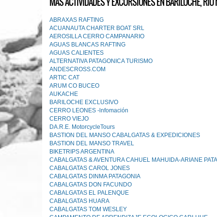
MÁS ACTIVIDADES Y EXCURSIONES EN BARILOCHE, RÍO 
ABRAXAS RAFTING
ACUANAUTA CHARTER BOAT SRL
AEROSILLA CERRO CAMPANARIO
AGUAS BLANCAS RAFTING
AGUAS CALIENTES
ALTERNATIVA PATAGONICA TURISMO
ANDESCROSS.COM
ARTIC CAT
ARUM CO BUCEO
AUKACHE
BARILOCHE EXCLUSIVO
CERRO LEONES -lnfomación
CERRO VIEJO
DA.R.E. MotorcycleTours
BASTION DEL MANSO CABALGATAS & EXPEDICIONES
BASTION DEL MANSO TRAVEL
BIKETRIPS ARGENTINA
CABALGATAS & AVENTURA CAHUEL MAHUIDA-ARIANE PAT
CABALGATAS CAROL JONES
CABALGATAS DINMA PATAGONIA
CABALGATAS DON FACUNDO
CABALGATAS EL PALENQUE
CABALGATAS HUARA
CABALGATAS TOM WESLEY