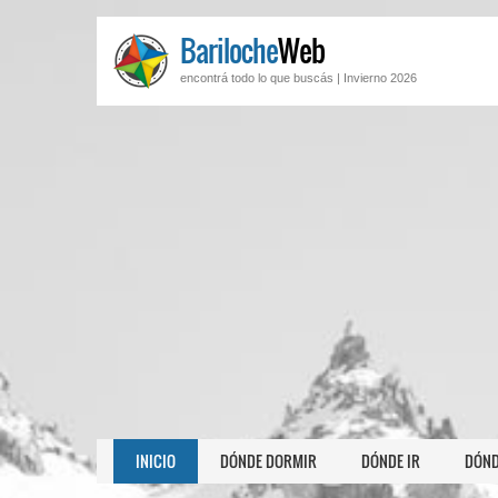
Bariloche
Web
encontrá todo lo que buscás |
Invierno 2026
INICIO
DÓNDE DORMIR
DÓNDE IR
DÓND