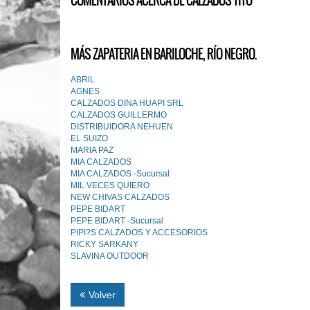
COMENTARIOS ACERCA DE CALZADOS TITO
MÁS ZAPATERIA EN BARILOCHE, RÍO NEGRO.
ABRlL
AGNES
CALZADOS DINA HUAPI SRL
CALZADOS GUILLERMO
DISTRIBUIDORA NEHUEN
EL SUIZO
MARIA PAZ
MIA CALZADOS
MIA CALZADOS -Sucursal
MIL VECES QUIERO
NEW CHIVAS CALZADOS
PEPE BIDART
PEPE BIDART -Sucursal
PIPI?S CALZADOS Y ACCESORIOS
RICKY SARKANY
SLAVINA OUTDOOR
Volver