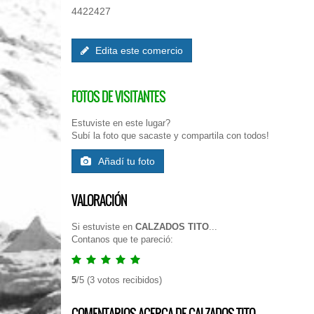
4422427
Edita este comercio
FOTOS DE VISITANTES
Estuviste en este lugar?
Subí la foto que sacaste y compartila con todos!
Añadí tu foto
VALORACIÓN
Si estuviste en
CALZADOS TITO
...
Contanos que te pareció:
5
/
5
(
3
votos recibidos)