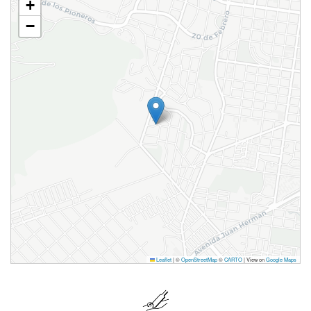
+
−
Leaflet
|
©
OpenStreetMap
©
CARTO
| View on
Google Maps