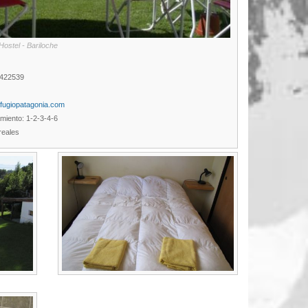
Hostel - Bariloche
4422539
efugiopatagonia.com
amiento: 1-2-3-4-6
reales