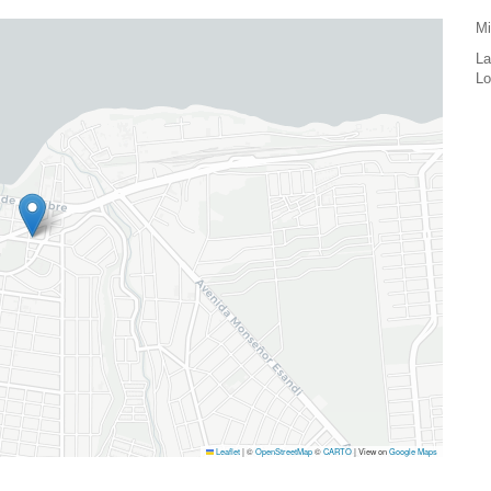
Mi
La
Lo
Leaflet
|
©
OpenStreetMap
©
CARTO
| View on
Google Maps