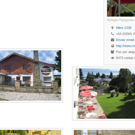
Refugio Patagonia 
Mitre 1338
+54 (0294) 
Enviar email
http://www.r
Pax por aloj
8473 visitas 