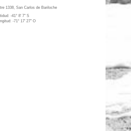
tre 1338, San Carlos de Bariloche
tidud: -41° 8' 7'' S
ngitud: -71° 17' 27'' O