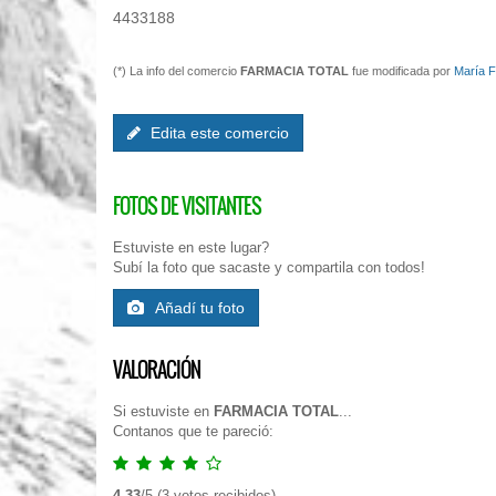
4433188
(*) La info del comercio
FARMACIA TOTAL
fue modificada por
María 
Edita este comercio
FOTOS DE VISITANTES
Estuviste en este lugar?
Subí la foto que sacaste y compartila con todos!
Añadí tu foto
VALORACIÓN
Si estuviste en
FARMACIA TOTAL
...
Contanos que te pareció:
4.33
/
5
(
3
votos recibidos)