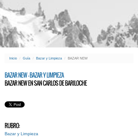
Inicio
Guía
Bazar y Limpieza
BAZAR NEW
BAZAR NEW - BAZAR Y LIMPIEZA
BAZAR NEW EN SAN CARLOS DE BARILOCHE
RUBRO:
Bazar y Limpieza