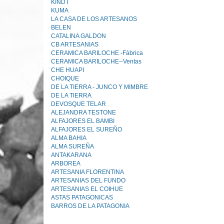
KINDT
KUMA
LA CASA DE LOS ARTESANOS
BELEN
CATALINA GALDON
CB ARTESANIAS
CERAMICA BARILOCHE -Fábrica
CERAMICA BARILOCHE--Ventas
CHE HUAPI
CHOIQUE
DE LA TIERRA - JUNCO Y MIMBRE
DE LA TlERRA
DEVOSQUE TELAR
ALEJANDRA TESTONE
ALFAJORES EL BAMBI
ALFAJORES EL SUREÑO
ALMA BAHIA
ALMA SUREÑA
ANTAKARANA
ARBOREA
ARTESANIA FLORENTINA
ARTESANIAS DEL FUNDO
ARTESANIAS EL COIHUE
ASTAS PATAGONICAS
BARROS DE LA PATAGONIA