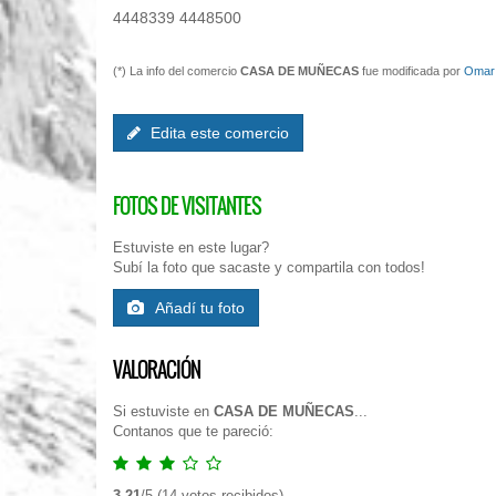
4448339 4448500
(*) La info del comercio
CASA DE MUÑECAS
fue modificada por
Omar 
Edita este comercio
FOTOS DE VISITANTES
Estuviste en este lugar?
Subí la foto que sacaste y compartila con todos!
Añadí tu foto
VALORACIÓN
Si estuviste en
CASA DE MUÑECAS
...
Contanos que te pareció:
3.21
/
5
(
14
votos recibidos)