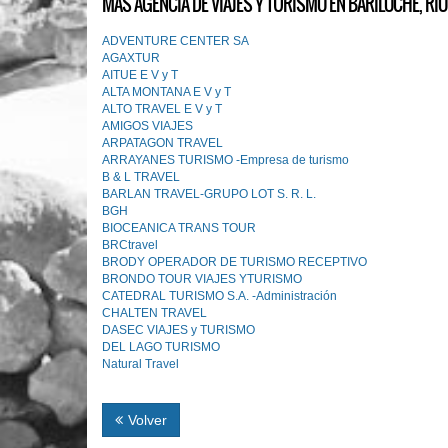
MÁS AGENCIA DE VIAJES Y TURISMO EN BARILOCHE, RÍO
ADVENTURE CENTER SA
AGAXTUR
AITUE E V y T
ALTA MONTANA E V y T
ALTO TRAVEL E V y T
AMIGOS VIAJES
ARPATAGON TRAVEL
ARRAYANES TURISMO -Empresa de turismo
B & L TRAVEL
BARLAN TRAVEL-GRUPO LOT S. R. L.
BGH
BIOCEANICA TRANS TOUR
BRCtravel
BRODY OPERADOR DE TURISMO RECEPTIVO
BRONDO TOUR VIAJES YTURISMO
CATEDRAL TURISMO S.A. -Administración
CHALTEN TRAVEL
DASEC VIAJES y TURISMO
DEL LAGO TURISMO
Natural Travel
Volver