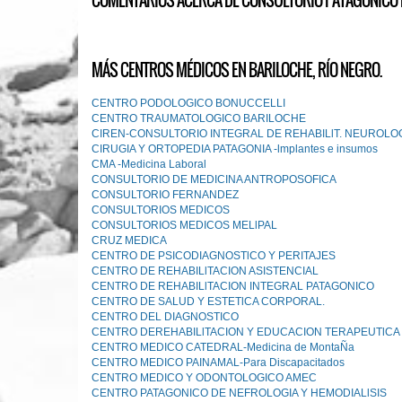
COMENTARIOS ACERCA DE CONSULTORIO PATAGONICO DE
MÁS CENTROS MÉDICOS EN BARILOCHE, RÍO NEGRO.
CENTRO PODOLOGICO BONUCCELLI
CENTRO TRAUMATOLOGICO BARILOCHE
CIREN-CONSULTORIO INTEGRAL DE REHABILlT. NEUROLO
CIRUGIA Y ORTOPEDIA PATAGONIA -lmplantes e insumos
CMA -Medicina Laboral
CONSULTORIO DE MEDICINA ANTROPOSOFICA
CONSULTORIO FERNANDEZ
CONSULTORIOS MEDICOS
CONSULTORIOS MEDICOS MELlPAL
CRUZ MEDICA
CENTRO DE PSICODIAGNOSTlCO Y PERITAJES
CENTRO DE REHABILlTACION ASISTENCIAL
CENTRO DE REHABILlTACION INTEGRAL PATAGONICO
CENTRO DE SALUD Y ESTETlCA CORPORAL.
CENTRO DEL DIAGNOSTICO
CENTRO DEREHABILlTACION Y EDUCACION TERAPEUTlCA
CENTRO MEDICO CATEDRAL-Medicina de MontaÑa
CENTRO MEDICO PAINAMAL-Para Discapacitados
CENTRO MEDICO Y ODONTOLOGICO AMEC
CENTRO PATAGONICO DE NEFROLOGIA Y HEMODIALlSIS